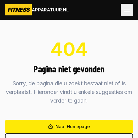
FITNESS
APPARATUUR.NL
404
Pagina niet gevonden
Sorry, de pagina die u zoekt bestaat niet of is
verplaatst. Hieronder vindt u enkele suggesties om
verder te gaan.
Naar Homepage