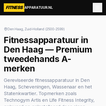
FITNESS
APPARATUUR.NL
Den Haag
,
Zuid-Holland
(
2500-2599
)
Fitnessapparatuur in
Den Haag — Premium
tweedehands A-
merken
Gereviseerde fitnessapparatuur in Den
Haag, Scheveningen, Wassenaar en het
Statenkwartier. Topmerken zoals
Technogym Artis en Life Fitness Integrity,