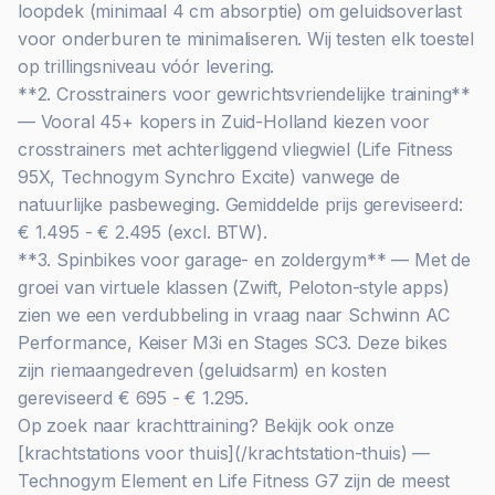
loopdek (minimaal 4 cm absorptie) om geluidsoverlast
voor onderburen te minimaliseren. Wij testen elk toestel
op trillingsniveau vóór levering.
**2. Crosstrainers voor gewrichtsvriendelijke training**
— Vooral 45+ kopers in Zuid-Holland kiezen voor
crosstrainers met achterliggend vliegwiel (Life Fitness
95X, Technogym Synchro Excite) vanwege de
natuurlijke pasbeweging. Gemiddelde prijs gereviseerd:
€ 1.495 - € 2.495 (excl. BTW).
**3. Spinbikes voor garage- en zoldergym** — Met de
groei van virtuele klassen (Zwift, Peloton-style apps)
zien we een verdubbeling in vraag naar Schwinn AC
Performance, Keiser M3i en Stages SC3. Deze bikes
zijn riemaangedreven (geluidsarm) en kosten
gereviseerd € 695 - € 1.295.
Op zoek naar krachttraining? Bekijk ook onze
[krachtstations voor thuis](/krachtstation-thuis) —
Technogym Element en Life Fitness G7 zijn de meest